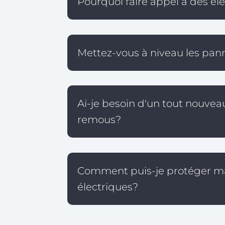
Pourquoi faire appel à des él
Mettez-vous à niveau les pan
Ai-je besoin d'un tout nouve
remous?
Comment puis-je protéger ma
électriques?