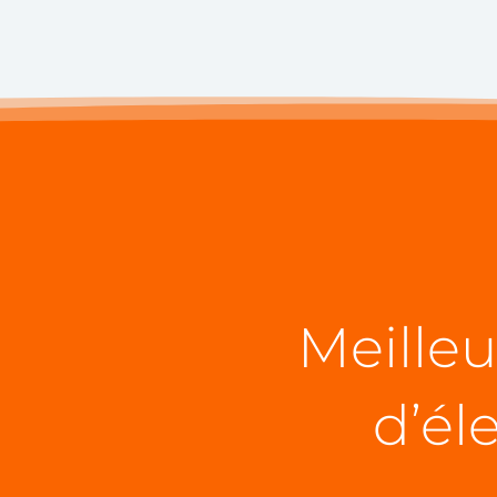
Meilleu
d’él