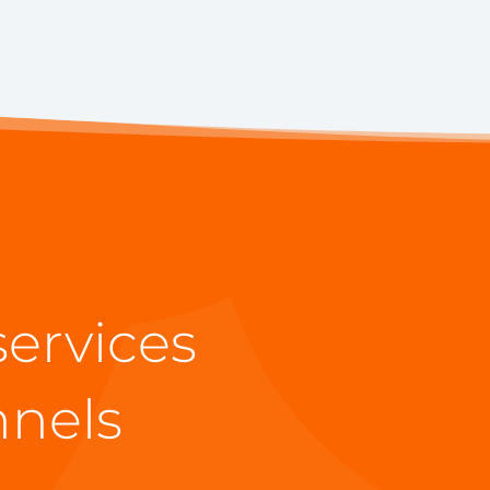
services
nnels