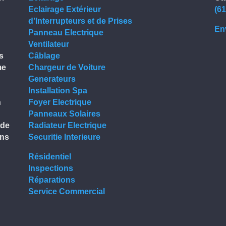
Eclairage Extérieur
(6
d’Interrupteurs et de Prises
En
Panneau Electrique
Ventilateur
s
Câblage
me
Chargeur de Voiture
Generateurs
Installation Spa
n
Foyer Electrique
Panneaux Solaires
 de
Radiateur Electrique
ens
Securitie Interieure
Résidentiel
Inspections
Réparations
Service Commercial