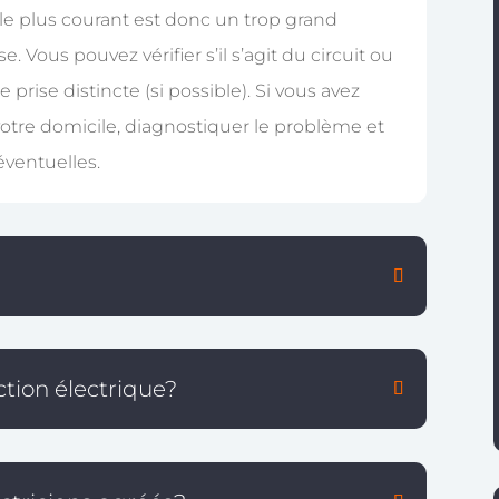
 le plus courant est donc un trop grand
 Vous pouvez vérifier s’il s’agit du circuit ou
prise distincte (si possible). Si vous avez
votre domicile, diagnostiquer le problème et
éventuelles.
tion électrique?